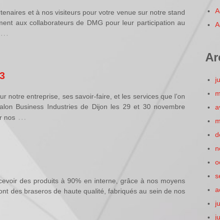
A
tenaires et à nos visiteurs pour votre venue sur notre stand
ment aux collaborateurs de DMG pour leur participation au
A
…
Ar
3
j
m
r notre entreprise, ses savoir-faire, et les services que l’on
lon Business Industries de Dijon les 29 et 30 novembre
a
…
r nos
m
d
n
o
s
cevoir des produits à 90% en interne, grâce à nos moyens
a
nt des braseros de haute qualité, fabriqués au sein de nos
j
j