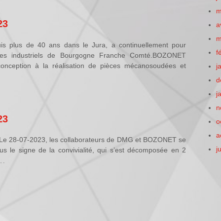
m
23
a
m
is plus de 40 ans dans le Jura, a continuellement pour
f
des industriels de Bourgogne Franche Comté.BOZONET
conception à la réalisation de pièces mécanosoudées et
j
d
j
n
23
o
a
 Le 28-07-2023, les collaborateurs de DMG et BOZONET se
j
ous le signe de la convivialité, qui s’est décomposée en 2
…