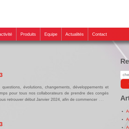
ctivité
Produits
Equipe
Actualités
Contact
Re
3
Rec
pour
 questions, évolutions, changements, développements et
temps pour tous nos collaborateurs de prendre des congés
Ar
…
ous retrouver début Janvier 2024, afin de commencer
A
A
3
A