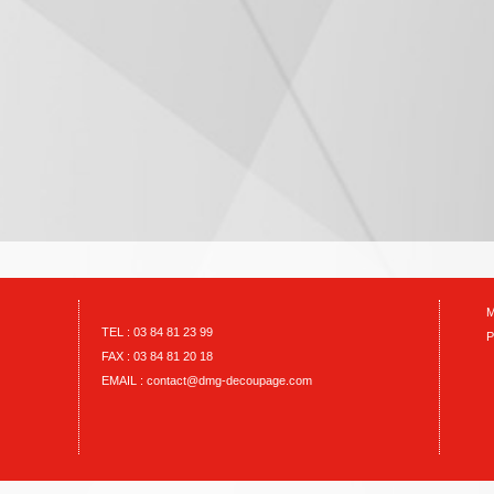
M
TEL :
03 84 81 23 99
P
FAX :
03 84 81 20 18
EMAIL :
contact@dmg-decoupage.com